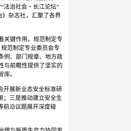
”“法治社会・长江论坛”
法治》杂志社，汇聚了各界
着关键作用。规范制定专
会。规范制定专业委员会专
条例、部门规章、地方政
性与前瞻性提供了坚实的
智库。
会开展新业态安全标准研
用；三是推动建立安全生
等前沿议题展开深度碰
治理与新质生产力协同发