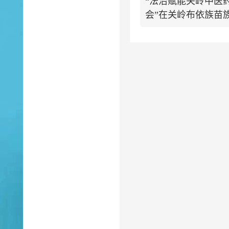
“法治赋能关岭中医
会”在关岭布依族苗