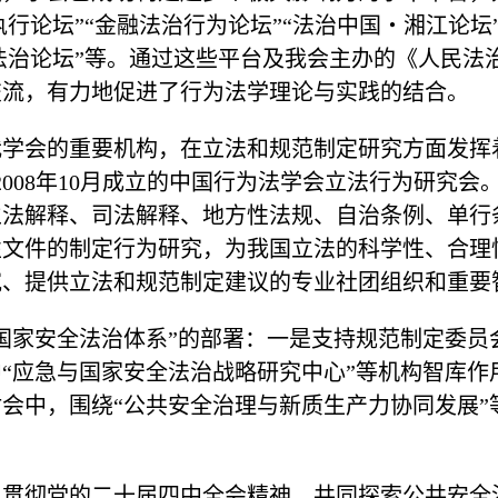
执行论坛”“金融法治行为论坛”“法治中国・湘江论坛
全法治论坛”等。通过这些平台及我会主办的《人民
交流，有力地促进了行为法学理论与实践的结合。
我学会的重要机构，在立法和规范制定研究方面发挥
为2008年10月成立的中国行为法学会立法行为研究
立法解释、司法解释、地方性法规、自治条例、单行
性文件的制定行为研究，为我国立法的科学性、合理
究、提供立法和规范制定建议的专业社团组织和重要
国家安全法治体系”的部署：一是支持规范制定委员
“应急与国家安全法治战略研究中心”等机构智库作
会中，围绕“公共安全治理与新质生产力协同发展”
入贯彻党的二十届四中全会精神，共同探索公共安全