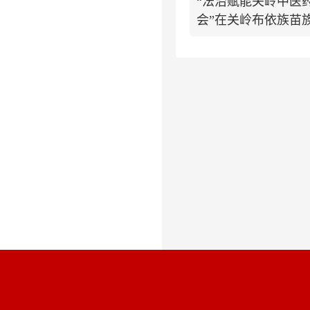
“法治赋能关岭中医
会”在关岭布依族苗