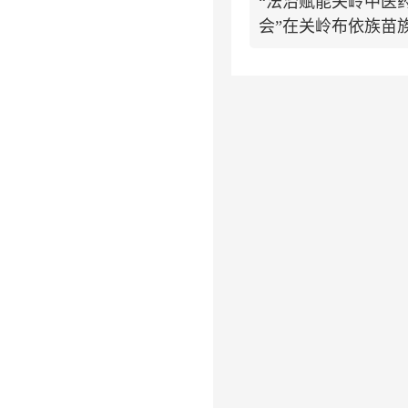
“法治赋能关岭中医
会”在关岭布依族苗