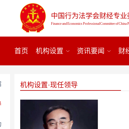
中国行为法学会财经专业
Finance and Economics Professional Committee of China P
首页
机构设置
资讯要闻
财
绍
机构设置·现任领导
导
构