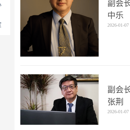
副会长
心
中乐
室
2026-01-07
副会长
张荆
2026-01-07