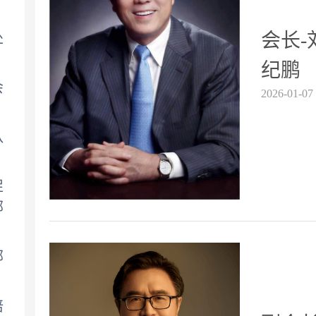
会长-
处
纪鹏
会
2026-01-07
队
促
部
部
培