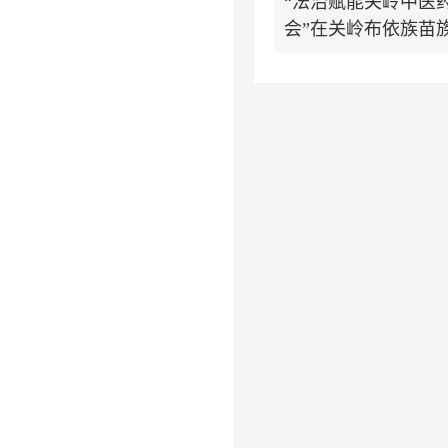
“法治赋能关岭中医
会”在关岭布依族苗